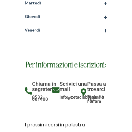
Martedì
Giovedì
Venerdì
Per informazioni e iscrizioni:
Chiama in
Scrivici una
Passa a
segreteria
mail
trovarci
0532
info@zetaclubferrara.it
Viale Po
061400
102,
Ferrara
I prossimi corsi in palestra