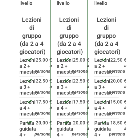
livello
livello
livello
Lezioni
Lezioni
Lezioni
di
di
di
gruppo
gruppo
gruppo
(da 2 a 4
(da 2 a 4
(da 2 a 4
giocatori)
giocatori)
giocatori)
Lezioni
25,00 €
Lezioni
25,00 €
Lezioni
22,50 €
a
a
a
a 2 +
a 2 +
a 2 +
persona
persona
persona
maestro
maestro
maestro
Lezioni
22,50 €
Lezioni
22,50 €
Lezioni
20,00 €
a
a
a
a 3 +
a 3 +
a 3 +
persona
persona
persona
maestro
maestro
maestro
Lezioni
17,50 €
Lezioni
17,50 €
Lezioni
15,00 €
a
a
a
a 4 +
a 4 +
a 4 +
persona
persona
persona
maestro
maestro
maestro
Partita
20,00 €
Partita
20,00 €
Partita
18,50 €
a
a
a
guidata
guidata
guidata
persona
persona
persona
4 +
4 +
4 +