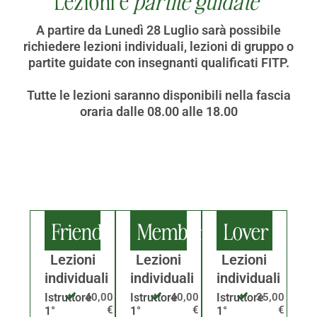
Lezioni e
partite guidate
A partire da Lunedì 28 Luglio sarà possibile
richiedere lezioni individuali, lezioni di gruppo o
partite guidate con insegnanti qualificati FITP.
Tutte le lezioni saranno disponibili nella fascia
oraria dalle 08.00 alle 18.00
Estive
Friend
Member
Lover
Lezioni
Lezioni
Lezioni
individuali
individuali
individuali
Istruttore
40,00
Istruttore
40,00
Istruttore
35,00
€
€
€
1°
1°
1°