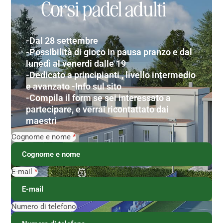
Corsi padel adulti
-Dal 28 settembre
-Possibilità di gioco in pausa pranzo e dal
lunedì al venerdi dalle 19
-Dedicato a principianti , livello intermedio
e avanzato -Info sul sito
-Compila il form se sei interessato a
partecipare, e verrai ricontattato dai
maestri
Cognome e nome
*
E-mail
*
Numero di telefono