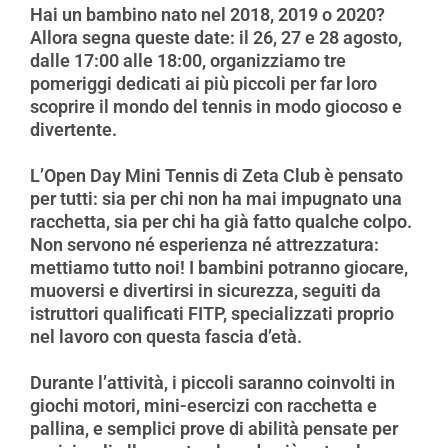
Hai un bambino nato nel 2018, 2019 o 2020?
Allora segna queste date: il 26, 27 e 28 agosto,
dalle 17:00 alle 18:00, organizziamo tre
pomeriggi dedicati ai più piccoli per far loro
scoprire il mondo del tennis in modo giocoso e
divertente.
L’Open Day Mini Tennis di Zeta Club è pensato
per tutti: sia per chi non ha mai impugnato una
racchetta, sia per chi ha già fatto qualche colpo.
Non servono né esperienza né attrezzatura:
mettiamo tutto noi! I bambini potranno giocare,
muoversi e divertirsi in sicurezza, seguiti da
istruttori qualificati FITP, specializzati proprio
nel lavoro con questa fascia d’età.
Durante l’attività, i piccoli saranno coinvolti in
giochi motori, mini-esercizi con racchetta e
pallina, e semplici prove di abilità pensate per