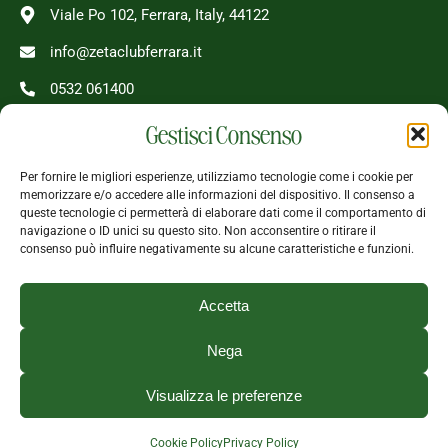
Viale Po 102, Ferrara, Italy, 44122
info@zetaclubferrara.it
0532 061400
08 - 24 Tutti i giorni
Gestisci Consenso
Per fornire le migliori esperienze, utilizziamo tecnologie come i cookie per
memorizzare e/o accedere alle informazioni del dispositivo. Il consenso a
queste tecnologie ci permetterà di elaborare dati come il comportamento di
Seguici
navigazione o ID unici su questo sito. Non acconsentire o ritirare il
consenso può influire negativamente su alcune caratteristiche e funzioni.
Accetta
Nega
Visualizza le preferenze
Zeta Club 2025 srl unipersonale | P. IVA 02162810382 | Rea:
Cookie Policy
Privacy Policy