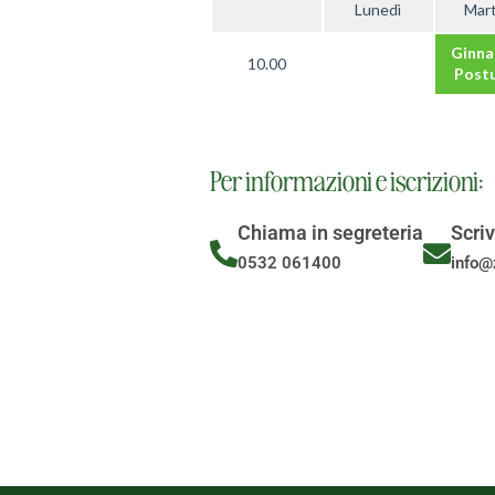
Lunedì
Mart
Ginna
10.00
Postu
Per informazioni e iscrizioni:
Chiama in segreteria
Scriv
0532 061400
info@z