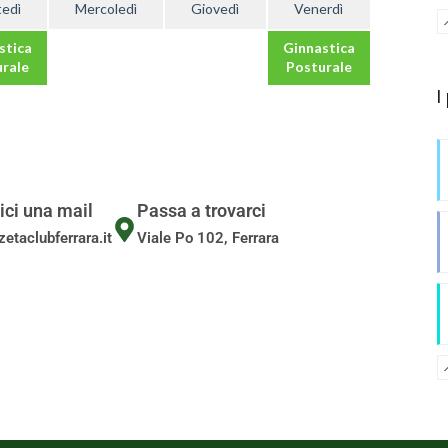
edì
Mercoledì
Giovedì
Venerdì
stica
Ginnastica
rale
Posturale
I
ici una mail
Passa a trovarci
etaclubferrara.it
Viale Po 102, Ferrara