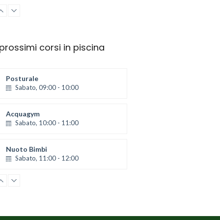
Body Composition
Sabato, 11:00 - 12:00
 prossimi corsi in piscina
Body Composition
Sabato, 12:00 - 13:00
Posturale
Open Gym
Sabato, 09:00 - 10:00
Sabato, 13:00 - 14:00
Acquagym
Open Gym
Sabato, 10:00 - 11:00
Sabato, 14:00 - 15:00
Nuoto Bimbi
Open Gym
Sabato, 11:00 - 12:00
Sabato, 15:00 - 16:00
Nuoto Bimbi
Open Gym
Sabato, 12:00 - 13:00
Sabato, 16:00 - 17:00