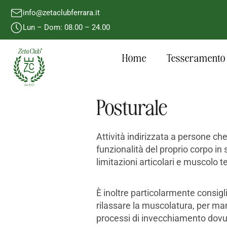
info@zetaclubferrara.it
Lun – Dom: 08.00 – 24.00
Home
Tesseramento
Posturale
Attività indirizzata a persone ch
funzionalità del proprio corpo in
limitazioni articolari e muscolo t
È inoltre particolarmente consigli
rilassare la muscolatura, per man
processi di invecchiamento dovut