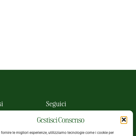
Giovedì, 18:00 - 19:00
Acquagym
Giovedì, 19:00 - 20:00
Acquagym
Giovedì, 20:00 - 21:00
si
Seguici
ota il tuo
Gestisci Consenso
e piscina e
 fornire le migliori esperienze, utilizziamo tecnologie come i cookie per