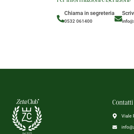
Chiama in segreteria
Scriv
0532 061400
info@z
Contatti
Viale 
info@z