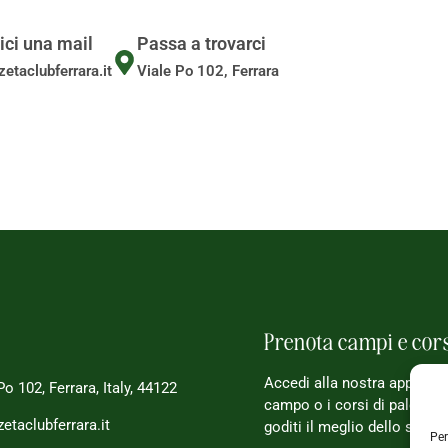
ici una mail
Passa a trovarci
etaclubferrara.it
Viale Po 102, Ferrara
Prenota campi e cor
Accedi alla nostra app, pren
Po 102, Ferrara, Italy, 44122
campo o i corsi di palestra 
etaclubferrara.it
goditi il meglio dello sport
Per